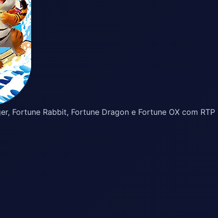
ger, Fortune Rabbit, Fortune Dragon e Fortune OX com RTP