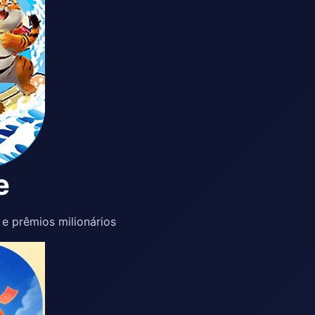
e
e prêmios milionários