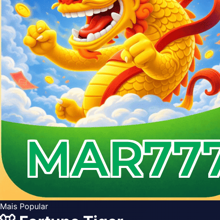
Mais Popular