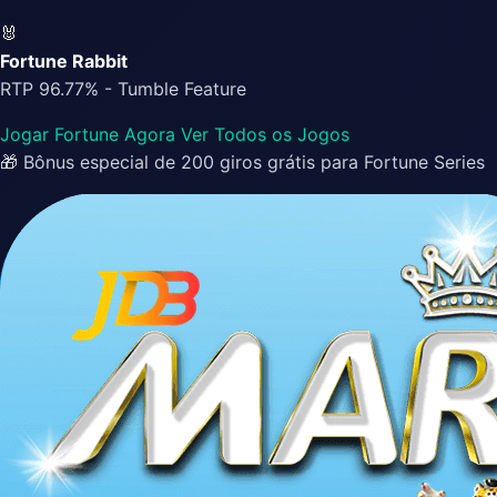
🐰
Fortune Rabbit
RTP 96.77% - Tumble Feature
Jogar Fortune Agora
Ver Todos os Jogos
🎁 Bônus especial de 200 giros grátis para Fortune Series