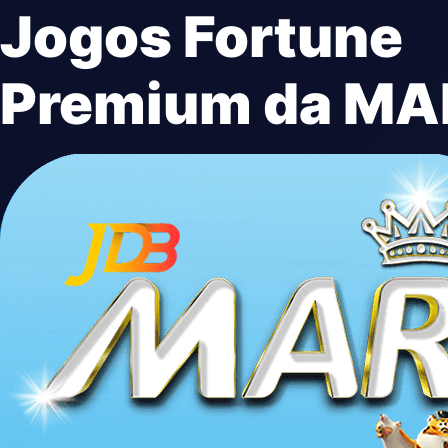
Jogos
Fortune
Premium da MA